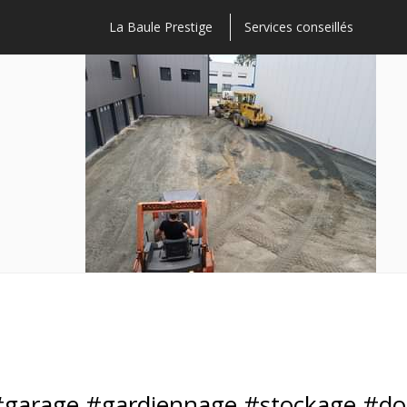
La Baule Prestige
Services conseillés
 #garage #gardiennage #stockage #dom