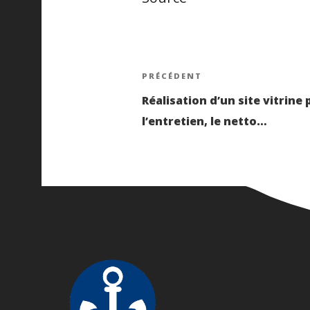
Navigatio
Article
PRÉCÉDENT
précédent
Réalisation d’un site vitrine
de
l’entretien, le netto…
l’article
FOOTER