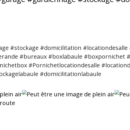
age
#stockage
#domicilitation
#locationdesalle
erande
#bureaux
#boxlabaule
#boxpornichet
#
nichetbox
#Pornichetlocationdesalle
#locationd
ockagelabaule
#domicilitationlabaule