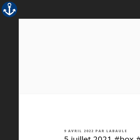
Aller
au
contenu
principal
PUBLIÉ
9 AVRIL 2022
PAR
LABAULE
LE
5 juillet 2021 #box