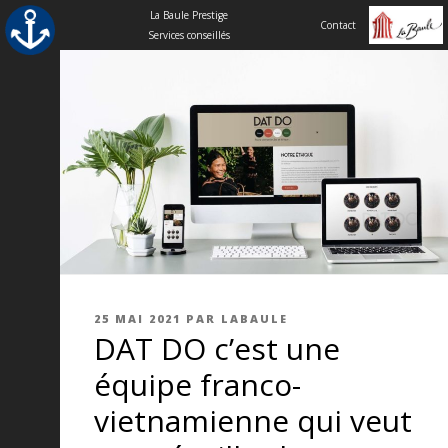
La Baule Prestige
Contact
Services conseillés
Aller
au
contenu
principal
PUBLIÉ
25 MAI 2021
PAR
LABAULE
DAT DO c’est une
LE
équipe franco-
vietnamienne qui veut