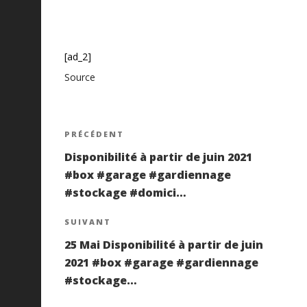
[ad_2]
Source
Navigation
Article
PRÉCÉDENT
précédent
Disponibilité à partir de juin 2021
de
#box #garage #gardiennage
#stockage #domici…
l’article
Article
SUIVANT
suivant
25 Mai Disponibilité à partir de juin
2021 #box #garage #gardiennage
#stockage…