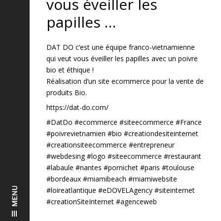
vous éveiller les
papilles …
DAT DO c’est une équipe franco-vietnamienne
qui veut vous éveiller les papilles avec un poivre
bio et éthique !
Réalisation d’un site ecommerce pour la vente de
produits Bio.
https://dat-do.com/
#DatDo #ecommerce #siteecommerce #France
#poivrevietnamien #bio #creationdesiteinternet
#creationsiteecommerce #entrepreneur
#webdesing #logo #siteecommerce #restaurant
#labaule #nantes #pornichet #paris #toulouse
#bordeaux #miamibeach #miamiwebsite
MENU
#loireatlantique #eDOVELAgency #siteinternet
#creationSiteInternet #agenceweb