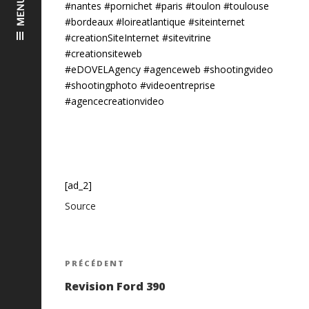
MENU
#nantes #pornichet #paris #toulon #toulouse
#bordeaux #loireatlantique #siteinternet
#creationSiteInternet #sitevitrine
#creationsiteweb
#eDOVELAgency #agenceweb #shootingvideo
#shootingphoto #videoentreprise
#agencecreationvideo
[ad_2]
Source
Navigation
Article
PRÉCÉDENT
précédent
Revision Ford 390
de