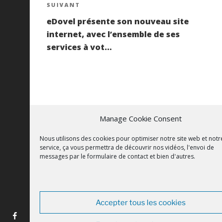
Article
SUIVANT
l’article
suivant
eDovel présente son nouveau site
internet, avec l’ensemble de ses
services à vot…
Manage Cookie Consent
FOOTER
Nous utilisons des cookies pour optimiser notre site web et notr
service, ça vous permettra de découvrir nos vidéos, l'envoi de
messages par le formulaire de contact et bien d'autres.
© La Baule Prestige
Mentions Légales
Accepter tous les cookies