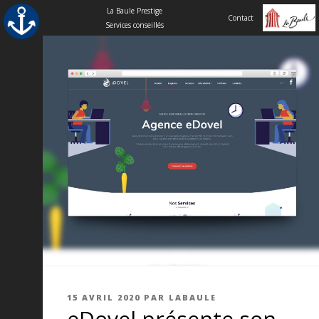
La Baule Prestige
Contact
Services conseillés
Aller
au
contenu
principal
PUBLIÉ
15 AVRIL 2020
PAR
LABAULE
eDovel présente son
LE