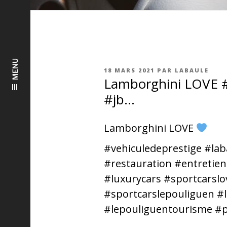
MENU
PUBLIÉ
18 MARS 2021
PAR
LABAULE
LE
Lamborghini LOVE #v
#jb…
Lamborghini LOVE
#vehiculedeprestige #lab
#restauration #entretien
#luxurycars #sportcarslo
#sportcarslepouliguen #
#lepouliguentourisme #p