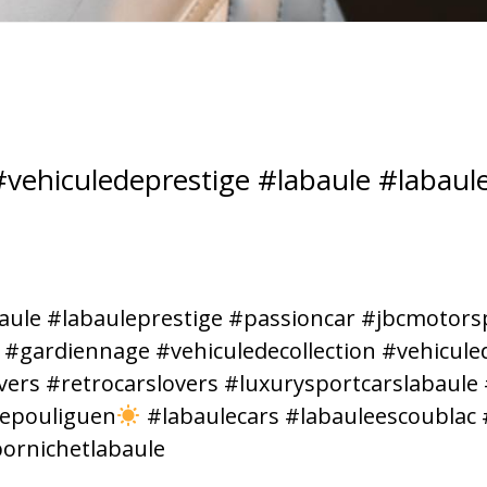
ehiculedeprestige #labaule #labaule
aule #labauleprestige #passioncar #jbcmotorsp
 #gardiennage #vehiculedecollection #vehicule
vers #retrocarslovers #luxurysportcarslabaule
lepouliguen
#labaulecars #labauleescoublac
ornichetlabaule