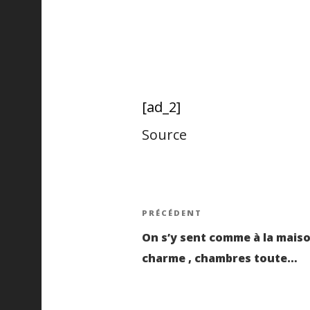
[ad_2]
Source
Navigatio
Article
PRÉCÉDENT
précédent
On s’y sent comme à la maiso
de
charme , chambres toute…