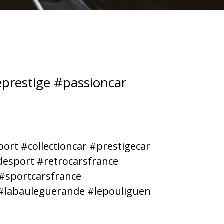
prestige #passioncar
ort #collectioncar #prestigecar
desport #retrocarsfrance
 #sportcarsfrance
 #labauleguerande #lepouliguen