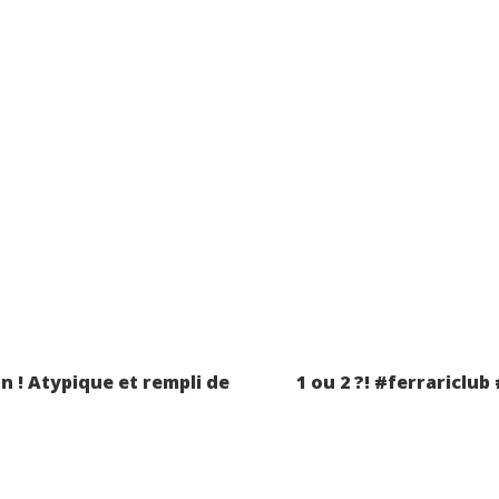
n
n ! Atypique et rempli de
1 ou 2 ?! #ferrariclu