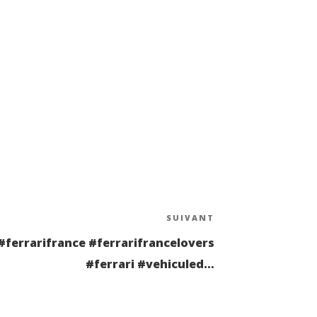
SUIVANT
Article
suivant
b #ferrarifrance #ferrarifrancelovers
#ferrari #vehiculed…