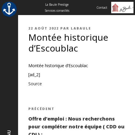
La Baule Prestige
Contact
Services conseillés
Aller
au
PUBLIÉ
22 AOÛT 2022
PAR
LABAULE
contenu
Montée historique
LE
principal
d’Escoublac
Montée historique d’Escoublac
[ad_2]
Source
Navigation
Article
PRÉCÉDENT
précédent
Offre d’emploi : Nous recherchons
de
pour compléter notre équipe ( CDD ou
CDI ) : …