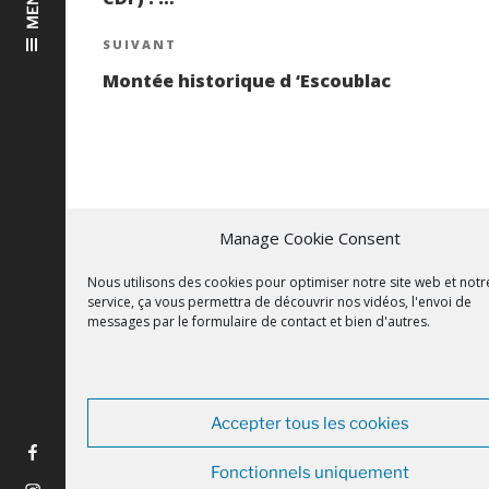
MENU
l’article
Article
SUIVANT
suivant
Montée historique d ‘Escoublac
Manage Cookie Consent
FOOTER
Nous utilisons des cookies pour optimiser notre site web et notr
service, ça vous permettra de découvrir nos vidéos, l'envoi de
messages par le formulaire de contact et bien d'autres.
© La Baule Prestige
Mentions Légales
Accepter tous les cookies
Fonctionnels uniquement