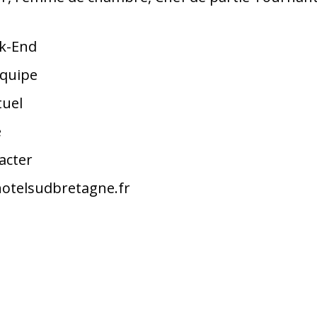
ek-End
équipe
tuel
e
acter
otelsudbretagne.fr